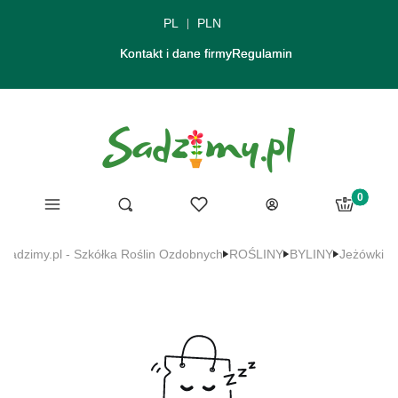
PL
PLN
Kontakt i dane firmy
Regulamin
Produkty 
Menu
Ulubione
Otwórz wyszukiwarkę
Szukaj
Koszyk
Zaloguj się
Sadzimy.pl - Szkółka Roślin Ozdobnych
ROŚLINY
BYLINY
Jeżówki