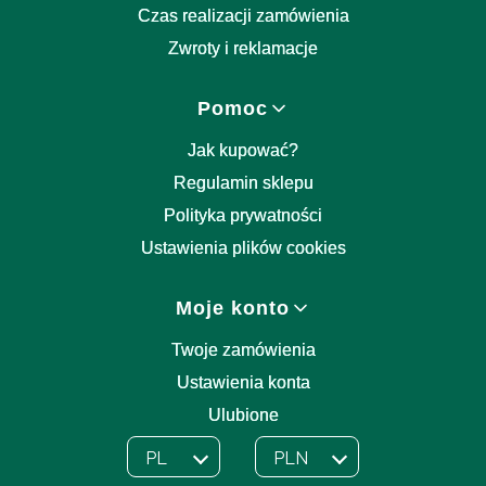
Czas realizacji zamówienia
Zwroty i reklamacje
Pomoc
Jak kupować?
Regulamin sklepu
Polityka prywatności
Ustawienia plików cookies
Moje konto
Twoje zamówienia
Ustawienia konta
Ulubione
PL
PLN
Wybrany język:
polski
Wybrana waluta: