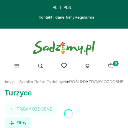
PL
PLN
Kontakt i dane firmy
Regulamin
Produkty 
Menu
Ulubione
Otwórz wyszukiwarkę
Szukaj
Koszyk
Zaloguj się
dzimy.pl - Szkółka Roślin Ozdobnych
ROŚLINY
TRAWY OZDOBNE
Turzyce
TRAWY OZDOBNE
Filtry