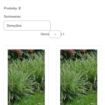
Produkty:
2
Lista produktów
Sortowanie:
Domyślne
Strona
z 1