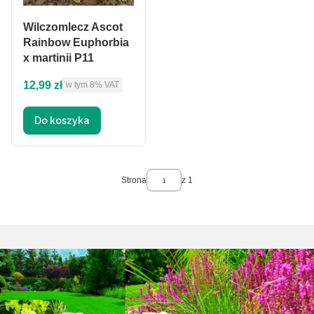
Wilczomlecz Ascot
Rainbow Euphorbia
x martinii P11
Cena brutto
12,99 zł
w tym %s VAT
w tym
8%
VAT
Do koszyka
Strona
z 1