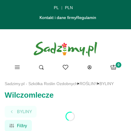
PL
PLN
Kontakt i dane firmy
Regulamin
Produkty 
Menu
Ulubione
Otwórz wyszukiwarkę
Szukaj
Koszyk
Zaloguj się
Sadzimy.pl - Szkółka Roślin Ozdobnych
ROŚLINY
BYLINY
Wilczomlecze
BYLINY
Filtry