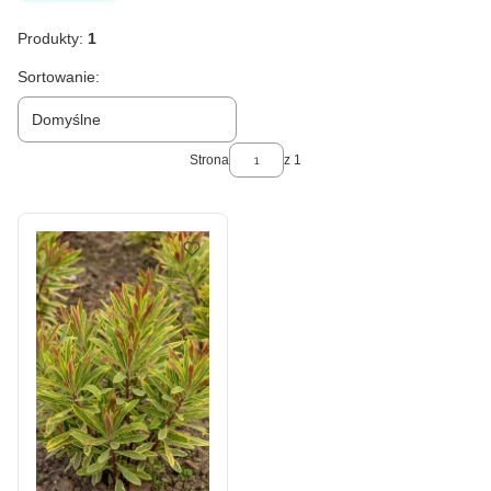
Produkty:
1
Lista produktów
Sortowanie:
Domyślne
Strona
z 1