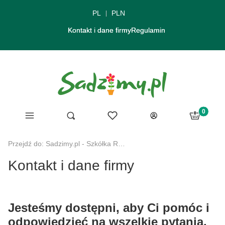
PL
PLN
Kontakt i dane firmy
Regulamin
Produkty 
Menu
Ulubione
Otwórz wyszukiwarkę
Szukaj
Koszyk
Zaloguj się
Przejdź do:
Sadzimy.pl - Szkółka Roślin Ozdobnych
Kontakt i dane firmy
Jesteśmy dostępni, aby Ci pomóc i
odpowiedzieć na wszelkie pytania.