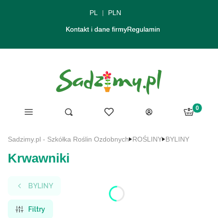
PL
PLN
Kontakt i dane firmy
Regulamin
Produkty 
Menu
Ulubione
Otwórz wyszukiwarkę
Szukaj
Koszyk
Zaloguj się
Sadzimy.pl - Szkółka Roślin Ozdobnych
ROŚLINY
BYLINY
Krwawniki
BYLINY
Filtry